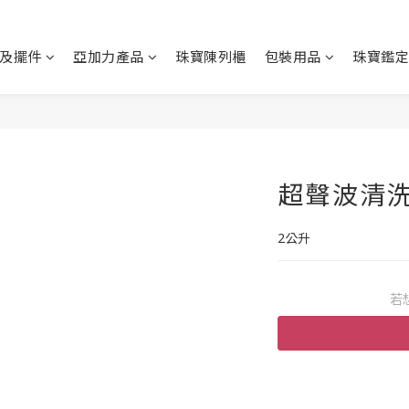
及擺件
亞加力產品
珠寶陳列櫃
包裝用品
珠寶鑑定
超聲波清
2公升
若